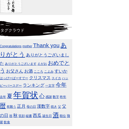
タグクラウド
あ
Thank you
Congratulations
mother
りがとう
ありがとうございまし
おめでと
た
ありがとうございます
えがお
う
お父さん
お酒
すいか
こころ
こよみ
クリスマス
はっぴーばーすでー
スイカ
ハッ
今年
ランキング
ピーバースデー
一文字
年賀状
夏
心
去年
感謝
数字
昨年
暦
正月
漢数字
父
有難う
母の日
焼き
父
酒
の日
秋
西瓜
祝
笑顔
縦書
誕生日
順位
飛
躍
飲食