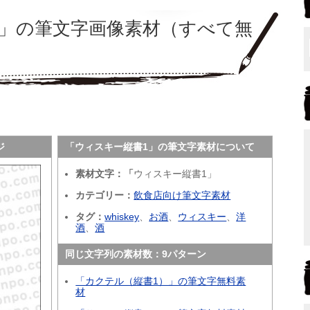
1」の筆文字画像素材（すべて無
ジ
「ウィスキー縦書1」の筆文字素材について
素材文字：「
ウィスキー縦書1」
カテゴリー：
飲食店向け筆文字素材
タグ：
whiskey
、
お酒
、
ウィスキー
、
洋
酒
、
酒
同じ文字列の素材数：
9パターン
「カクテル（縦書1）」の筆文字無料素
材