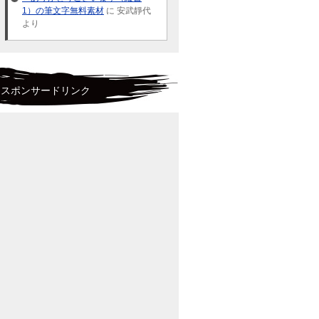
1）の筆文字無料素材
に 安武靜代
より
スポンサードリンク