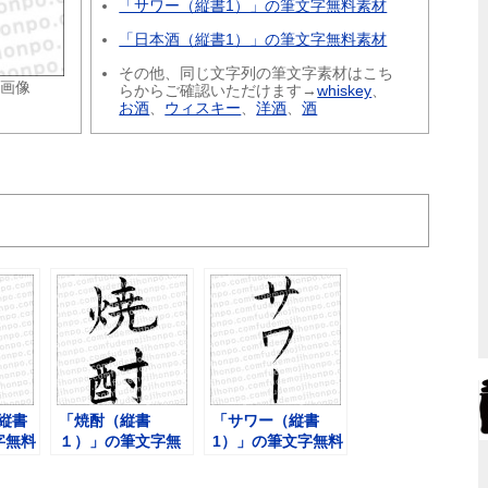
「サワー（縦書1）」の筆文字無料素材
「日本酒（縦書1）」の筆文字無料素材
その他、同じ文字列の筆文字素材はこち
ル画像
らからご確認いただけます→
whiskey
、
お酒
、
ウィスキー
、
洋酒
、
酒
縦書
「焼酎（縦書
「サワー（縦書
字無料
１）」の筆文字無
1）」の筆文字無料
料素材
素材