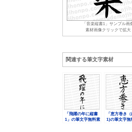
「音楽縦書1」サンプル画
素材画像クリックで拡大
関連する筆文字素材
「飛躍の年に縦書
「恵方巻き（
1」の筆文字無料素
1)の筆文字無
材
材