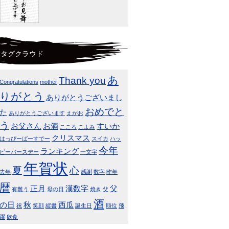
タグクラウド
あ
Thank you
Congratulations
mother
りがとう
ありがとうございまし
おめでと
た
ありがとうございます
えがお
う
お父さん
お酒
すいか
こころ
こよみ
クリスマス
はっぴーばーすでー
スイカ
ハッ
今年
ランキング
ピーバースデー
一文字
年賀状
夏
心
去年
感謝
数字
昨年
暦
正月
漢数字
父
有難う
母の日
焼き
父
酒
の日
秋
西瓜
祝
笑顔
縦書
誕生日
順位
飛
躍
飲食