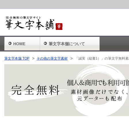
HOME
筆文字本舗について
筆文字本舗 TOP
その他の筆文字素材
「誠実（縦書1）」の筆文字無料素